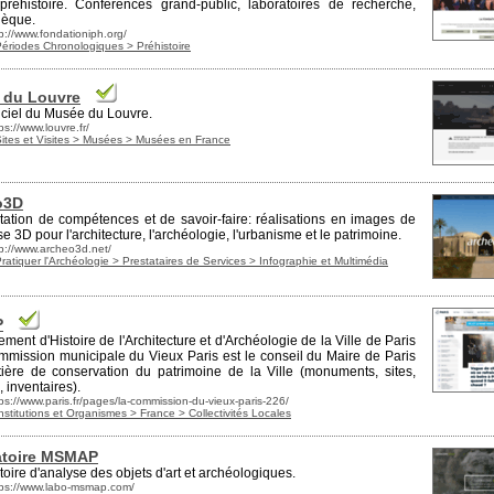
préhistoire. Conférences grand-public,
laboratoires
de recherche,
hèque.
p://www.fondationiph.org/
Périodes Chronologiques > Préhistoire
 du Louvre
ficiel du Musée du Louvre.
ps://www.louvre.fr/
Sites et Visites > Musées > Musées en France
o3D
tation de compétences et de savoir-faire: réalisations en images de
e 3D pour l'architecture, l'archéologie, l'
urbanisme
et le patrimoine.
tp://www.archeo3d.net/
ratiquer l'Archéologie > Prestataires de Services > Infographie et Multimédia
P
ment d'Histoire de l'Architecture et d'Archéologie de la Ville de
Paris
ommission municipale du Vieux
Paris
est le conseil du Maire de
Paris
ière de conservation du patrimoine de la Ville (monuments, sites,
, inventaires).
ps://www.paris.fr/pages/la-commission-du-vieux-paris-226/
nstitutions et Organismes > France > Collectivités Locales
atoire MSMAP
oire d'analyse des objets d'art et archéologiques.
tps://www.labo-msmap.com/