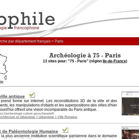
che par département français > Paris
Archéologie à 75 - Paris
13 sites pour: "75 - Paris" (région
Ile-de-France
)
rte
ville antique
 prend forme sur internet. Les reconstitutions 3D de la ville et des
ts, les manipulations d'objets et les superpositions des villes d'hier
jourd'hui offrent une vision incomparable du
Paris
antique.
ps://archeologie.culture.gouv.fr/paris/fr
Architecture et Urbanisme > Urbanisme > Ville Romaine
ut de Paléontologie Humaine
 la plus ancienne institution scientifique parisienne dans le domaine