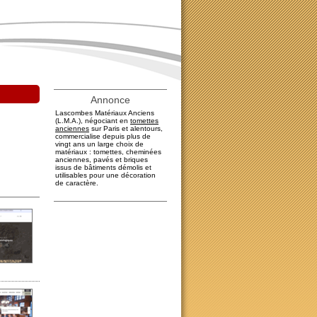
Annonce
Lascombes Matériaux Anciens
(L.M.A.), négociant en
tomettes
anciennes
sur Paris et alentours,
commercialise depuis plus de
vingt ans un large choix de
matériaux : tomettes, cheminées
anciennes, pavés et briques
issus de bâtiments démolis et
utilisables pour une décoration
de caractère.