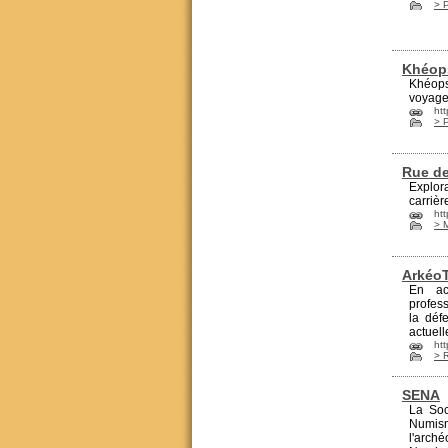
> P
Khéop
Khéops
voyage
htt
> 
Rue d
Explor
carrièr
htt
> 
Arkéo
En ac
profess
la déf
actuell
htt
> 
SENA
La Soc
Numis
l'arch