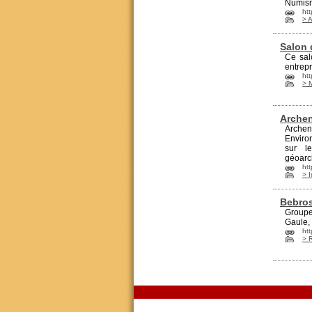
Numis
htt
> A
Salon 
Ce sal
entrepr
htt
> 
Archen
Arche
Enviro
sur l
géoarc
ht
> I
Bebro
Groupe
Gaule, 
ht
> 