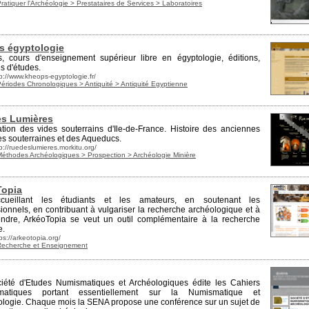
ratiquer l'Archéologie > Prestataires de Services > Laboratoires
s égyptologie
, cours d'enseignement supérieur libre en égyptologie, éditions,
s d'études.
p://www.kheops-egyptologie.fr/
Périodes Chronologiques > Antiquité > Antiquité Egyptienne
es Lumières
ation des vides souterrains d'Ile-de-France. Histoire des anciennes
es souterraines et des
Aqueducs
.
p://ruedeslumieres.morkitu.org/
Méthodes Archéologiques > Prospection > Archéologie Minière
Topia
cueillant les étudiants et les amateurs, en soutenant les
ionnels, en contribuant à vulgariser la re
cher
che archéologique et à
endre, ArkéoTopia se veut un outil complémentaire à la re
cher
che
e.
ps://arkeotopia.org/
Recherche et Enseignement
iété d'Etudes
Numismatique
s et Archéologiques édite les Cahiers
matique
s portant essentiellement sur la
Numismatique
et
éologie. Chaque mois la SENA propose une conférence sur un sujet de