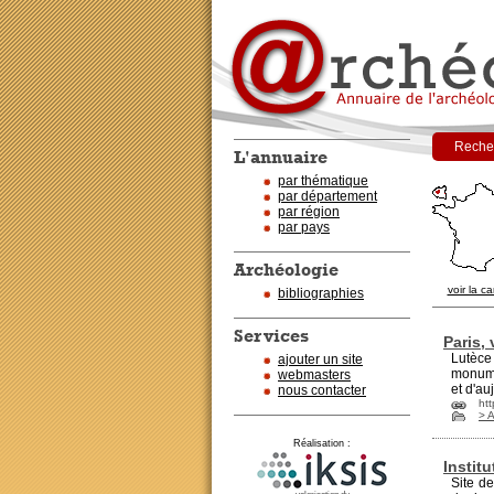
Recher
L'annuaire
par thématique
par département
par région
par pays
Archéologie
voir la ca
bibliographies
Services
Paris, 
Lutèce
ajouter un site
monumen
webmasters
et d'au
nous contacter
htt
> 
Réalisation :
Instit
Site de