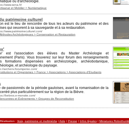
matique
ou d'archéologie.
ps://www.sena.fr/
rtisanat et Mobilier > Numismatique
du patrimoine culturel
on est le lieu de rencontre de tous les acteurs du patrimoine et des
ises qui oeuvrent à sa sauve
gard
e et à sa restauration.
ps://www.patrimoineculturel.com/
Méthodes Archéologiques > Conservation et Restauration
v'
nv' est l'association des élèves du Master Archéologie et
nnement (Paris). Vous trouverez sur leur forum des renseignements
es formations dispensées en archéozologie,
archéobotanique
,
héologie, et archéologie du paysage.
tp://archenv.forumperso.com/
nstitutions et Organismes > France > Associations > Associations d'Etudiants
s
 de passionnés de la période gaul
oise
s, avant la romanisation de la
centré plus particulièrement sur la région de la Bièvre.
tps://bebros.e-monsite.com/
Rencontres et Evènements > Groupes de Reconstitution
Réalisation :
Iksis, patrimoine et multimédia
|
Aide
|
Presse
|
Infos légales
|
Miniatures Robothum