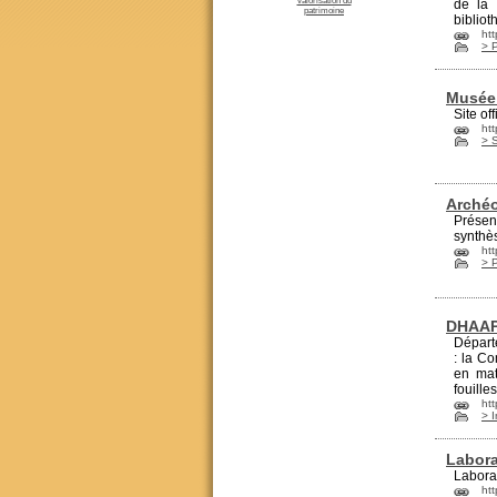
valorisation du
de la 
patrimoine
bibliot
htt
> 
Musée
Site of
htt
> 
Arché
Présen
synthès
ht
> P
DHAA
Départe
: la C
en mat
fouilles
htt
> I
Labor
Laborat
ht