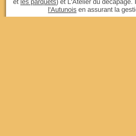
et
les parquets
) et L'Atelier du décapage.
l'Autunois
en assurant la gesti