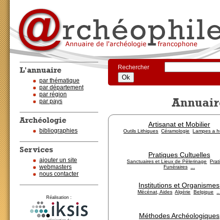
Rechercher
L'annuaire
par thématique
par département
par région
Annuair
par pays
Archéologie
Artisanat et Mobilier
bibliographies
Outils Lithiques
Céramologie
Lampes a h
Services
Pratiques Cultuelles
ajouter un site
Sanctuaires et Lieux de Pèlerinage
Prat
webmasters
Funéraires
...
nous contacter
Institutions et Organismes
Mécénat, Aides
Algérie
Belgique
..
Réalisation :
Méthodes Archéologiques