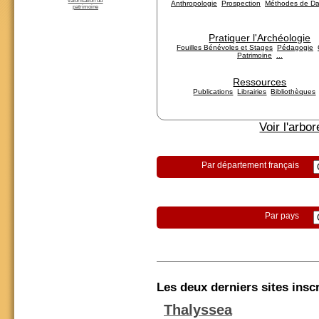
valorisation du
Anthropologie
Prospection
Méthodes de Da
patrimoine
Pratiquer l'Archéologie
Fouilles Bénévoles et Stages
Pédagogie
Patrimoine
...
Ressources
Publications
Librairies
Bibliothèques
Voir l'arb
Par département français
Par pays
Les deux derniers sites inscri
Thalyssea