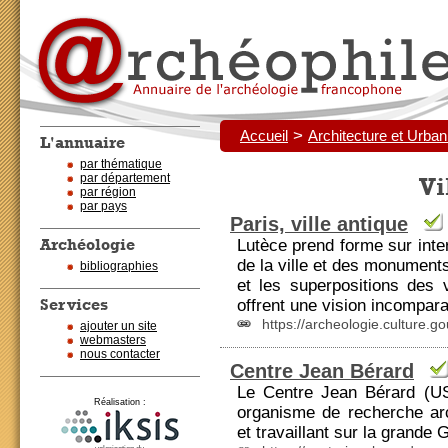
>
Accueil
Architecture et Urba
L'annuaire
par thématique
par département
Vi
par région
par pays
Paris, ville antique
Archéologie
Lutèce prend forme sur inte
de la ville et des monuments
bibliographies
et les superpositions des vi
Services
offrent une vision incompar
https://archeologie.culture.gou
ajouter un site
webmasters
nous contacter
Centre Jean Bérard
Le Centre Jean Bérard (
Réalisation :
organisme de recherche ar
et travaillant sur la grande G