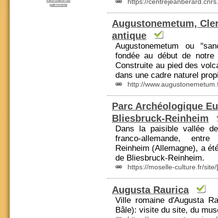
https://centrejeanberard.cnrs.
valorisation du
patrimoine
Augustonemetum, Cle
antique
Augustonemetum ou "sanc
fondée au début de notre 
Construite au pied des volc
dans une cadre naturel propi
http://www.augustonemetum.f
Parc Archéologique E
Bliesbruck-Reinheim
Dans la paisible vallée de
franco-allemande, entre
Reinheim (Allemagne), a ét
de Bliesbruck-Reinheim.
https://moselle-culture.fr/site/
Augusta Raurica
Ville romaine
d'Augusta Rau
Bâle): visite du site, du mu