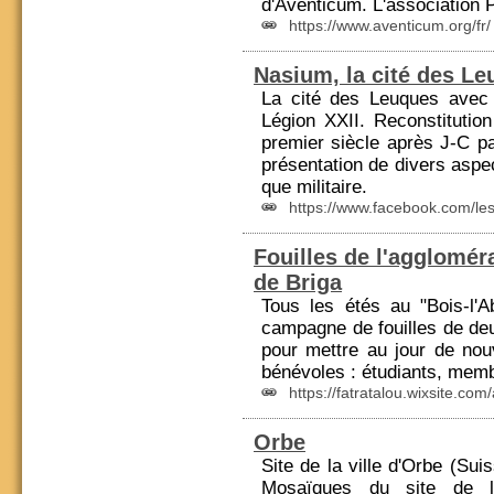
d'Aventicum. L'association P
https://www.aventicum.org/fr/
Nasium, la cité des L
La cité des Leuques avec
Légion XXII. Reconstitutio
premier siècle après J-C p
présentation de divers aspec
que militaire.
https://www.facebook.com/le
Fouilles de l'agglomér
de Briga
Tous les étés au "Bois-l'A
campagne de fouilles de de
pour mettre au jour de nou
bénévoles : étudiants, mem
https://fatratalou.wixsite.com
Orbe
Site de la ville d'Orbe (Suis
Mosaïques du site de la