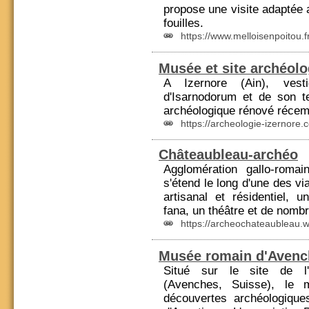
propose une visite adaptée 
fouilles.
https://www.melloisenpoitou.
Musée et site archéolo
A Izernore (
Ain
), vest
d'Isarnodorum et de son t
archéologique rénové réce
https://archeologie-izernore.
Châteaubleau-archéo
Agglomération gallo-rom
s'étend le long d'une des vi
artisanal et résidentiel, 
fana, un théâtre et de nombr
https://archeochateaubleau.
Musée romain d'Avenc
Situé sur le site de l'
(Avenches,
Suisse
), le 
découvertes archéologique