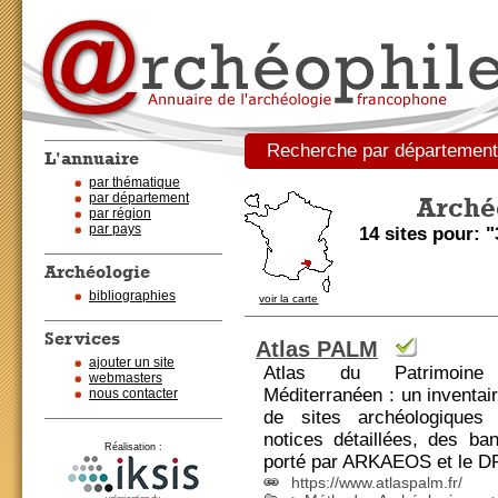
Recherche par département
L'annuaire
par thématique
par département
Archéo
par région
par pays
14 sites pour: 
Archéologie
bibliographies
voir la carte
Services
Atlas PALM
ajouter un site
Atlas du Patrimoine A
webmasters
Méditerranéen : un inventai
nous contacter
de sites archéologiques
notices détaillées, des ba
Réalisation :
porté par ARKAEOS et le 
https://www.atlaspalm.fr/