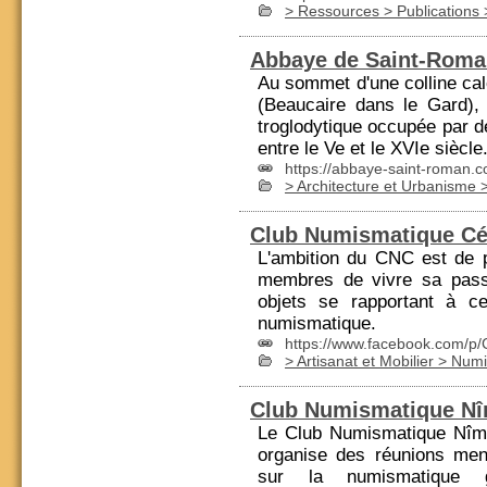
> Ressources > Publications
Abbaye de Saint-Roman
Au sommet d'une colline ca
(Beaucaire dans le Gard),
troglodytique occupée par 
entre le Ve et le XVIe siècle
https://abbaye-saint-roman.
> Architecture et Urbanisme
Club Numismatique Cé
L'ambition du CNC est de 
membres de vivre sa pass
objets se rapportant à c
numismatique
.
https://www.facebook.com/p/
> Artisanat et Mobilier > Nu
Club Numismatique Nî
Le Club
Numismatique
Nîmo
organise des réunions me
sur la
numismatique
ga