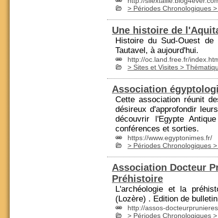
http://silextaille.blog4ever.co
> Périodes Chronologiques > 
Une histoire de l'Aquit
Histoire du Sud-Ouest de
Tautavel, à aujourd'hui.
http://oc.land.free.fr/index.ht
> Sites et Visites > Thémati
Association égyptolog
Cette association réunit d
désireux d'approfondir leur
découvrir l'
Egypte
Antique 
conférences et sorties.
https://www.egyptonimes.fr/
> Périodes Chronologiques > 
Association Docteur Pr
Préhistoire
L'archéologie et la
préhist
(Lozère) . Edition de bulletin
http://assos-docteurprunieres
> Périodes Chronologiques > 