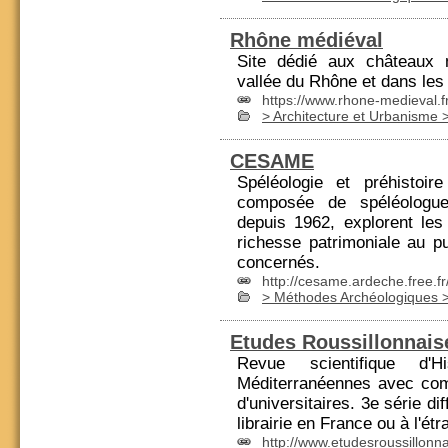
Rhône médiéval
Site dédié aux châteaux 
vallée du
Rhône
et dans les
https://www.rhone-medieval.fr
> Architecture et Urbanisme > 
CESAME
Spéléologie et préhistoir
composée de spéléologue
depuis 1962, explorent les 
richesse patrimoniale au pu
concernés.
http://cesame.ardeche.free.fr
> Méthodes Archéologiques >
Etudes Roussillonnais
Revue scientifique d'Hi
Méditerranéennes avec comi
d'universitaires. 3e série d
librairie en
France
ou à l'étr
http://www.etudesroussillonn