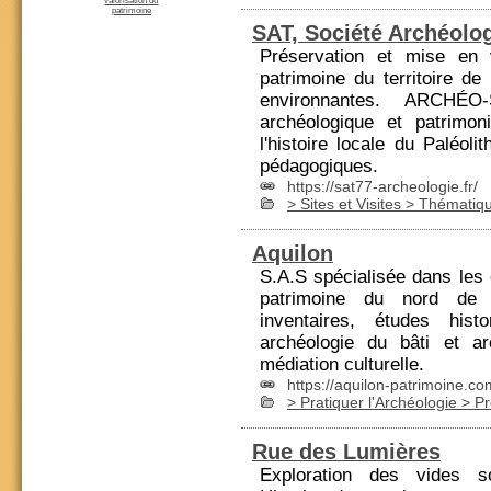
valorisation du
patrimoine
SAT, Société Archéolo
Préservation et mise en v
patrimoine du territoire 
environnantes. ARCH
archéologique et patrimon
l'histoire locale du Paléol
pédagogiques.
https://sat77-archeologie.fr/
> Sites et Visites > Thémati
Aquilon
S.A.S spécialisée dans les 
patrimoine du nord de 
inventaires, études histo
archéologie du bâti et arc
médiation culturelle
.
https://aquilon-patrimoine.co
> Pratiquer l'Archéologie > P
Rue des Lumières
Exploration des vides sou