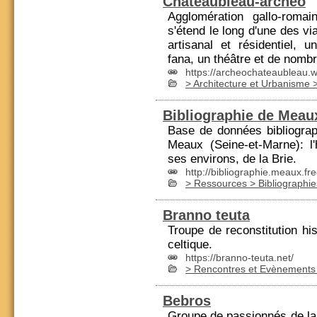
Châteaubleau-archéo
Agglomération gallo-rom
s'étend le long d'une des vi
artisanal et résidentiel, 
fana, un théâtre et de nombr
https://archeochateaubleau.
> Architecture et Urbanisme 
Bibliographie de Meau
Base de données bibliogra
Meaux (
Seine-et-Marne
): l
ses environs, de la Brie.
http://bibliographie.meaux.free
> Ressources > Bibliographie
Branno teuta
Troupe de reconstitution hi
celtique.
https://branno-teuta.net/
> Rencontres et Evènements 
Bebros
Groupe de passionnés de la