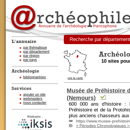
Recherche par département 
L'annuaire
par thématique
par département
Archéolo
par région
par pays
10 sites pou
Archéologie
bibliographies
voir la carte
Services
Musée de Préhistoire d
ajouter un site
(Nemours)
webmasters
nous contacter
600 000 ans d'histoire :
Préhistoire et de la
Protohis
plus anciens chasseurs aux 
Réalisation :
https://www.musee-prehistoire-
> Périodes Chronologiques > 