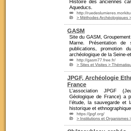
Histoire des anciennes car
Aqueducs
.
http://ruedeslumieres.morkitu
> Méthodes Archéologiques >
GASM
Site du GASM, Groupement 
Marne. Présentation de 
publications
, promotion du
archéologique de la Seine-e
http://gasm77.free.fr/
> Sites et Visites > Thémati
JPGF, Archéologie Eth
France
L’association JPGF (Je
Géologique de
France
) a p
l’étude, la sauvegarde et 
historique et ethnographique 
https://jpgf.org/
> Institutions et Organismes