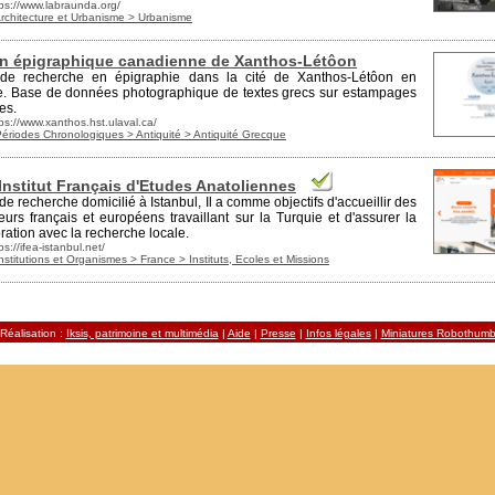
tps://www.labraunda.org/
Architecture et Urbanisme > Urbanisme
n épigraphique canadienne de Xanthos-Létôon
 de re
cher
che en épigraphie dans la cité de Xanthos-Létôon en
e. Base de données photographique de textes grecs sur estampages
res.
ps://www.xanthos.hst.ulaval.ca/
Périodes Chronologiques > Antiquité > Antiquité Grecque
 Institut Français d'Etudes Anatoliennes
 de re
cher
che domicilié à Istanbul, Il a comme objectifs d'accueillir des
eurs français et européens travaillant sur la Turquie et d'assurer la
ration avec la re
cher
che locale.
ps://ifea-istanbul.net/
nstitutions et Organismes > France > Instituts, Ecoles et Missions
Réalisation :
Iksis, patrimoine et multimédia
|
Aide
|
Presse
|
Infos légales
|
Miniatures Robothum