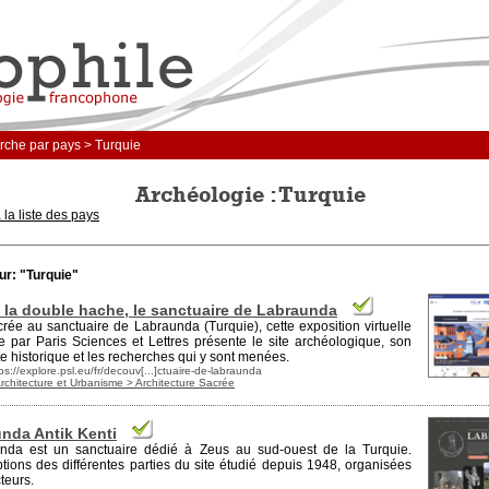
che par pays > Turquie
Archéologie : Turquie
 la liste des pays
ur: "Turquie"
 la double hache, le sanctuaire de Labraunda
rée au sanctuaire de Labraunda (Turquie), cette exposition virtuelle
ée par
Paris
Sciences et Lettres présente le site archéologique, son
e historique et les recherches qui y sont menées.
ps://explore.psl.eu/fr/decouv[...]ctuaire-de-labraunda
Architecture et Urbanisme > Architecture Sacrée
nda Antik Kenti
nda est un sanctuaire dédié à Zeus au sud-ouest de la
Turquie
.
tions des différentes parties du site étudié depuis 1948, organisées
teurs.