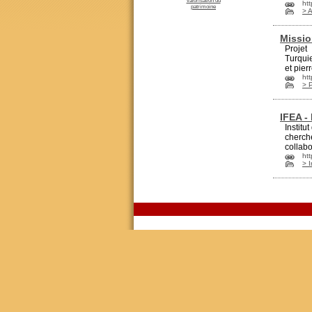
valorisation du
ht
patrimoine
> 
Missio
Projet
Turqui
et pier
htt
> 
IFEA -
Institut
cher
ch
collabo
htt
> I