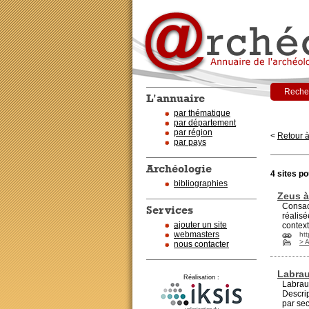
Recher
L'annuaire
par thématique
par département
par région
<
Retour à
par pays
Archéologie
4 sites po
bibliographies
Zeus à
Consac
Services
réalis
ajouter un site
context
webmasters
htt
> 
nous contacter
Labrau
Réalisation :
Labrau
Descrip
par sec