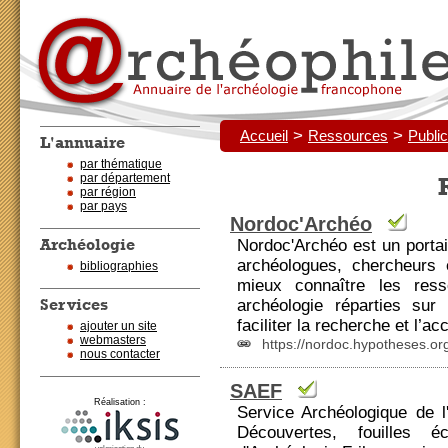
>
>
Accueil
Ressources
Public
L'annuaire
par thématique
par département
par région
par pays
Nordoc'Archéo
Archéologie
Nordoc'Archéo est un porta
archéologues
, chercheurs 
bibliographies
mieux connaître les res
Services
archéologie réparties sur 
faciliter la recherche et l’ac
ajouter un site
webmasters
https://nordoc.hypotheses.or
nous contacter
SAEF
Réalisation :
Service Archéologique de l
Découvertes, fouilles 