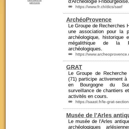
d'Archéologie Fribourgeoise
valorisation du
patrimoine
https://www.fr.ch/dics/saef
ArchéoProvence
Le Groupe de Re
cher
ches H
une association pour la 
archéologique, historique 
mégalithique de la Pr
archéologiques.
https://www.archeoprovence
GRAT
Le Groupe de Recherche 
(71) participe activement à
en Bourgogne du S
surveillance de chantiers e
activités en cours.
https://saast.fr/le-grat-sectio
Musée de l'Arles antiq
Le musée de l'Arles antiqu
archéologiques arlésien