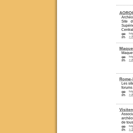
AOROC,
Archéo
Site 
Supéri
Central
htt
> 
Maquet
Maquet
ht
> 
Rome
Les sit
forums 
ht
> 
Visite
Associ
archéo
de tous
htt
> S