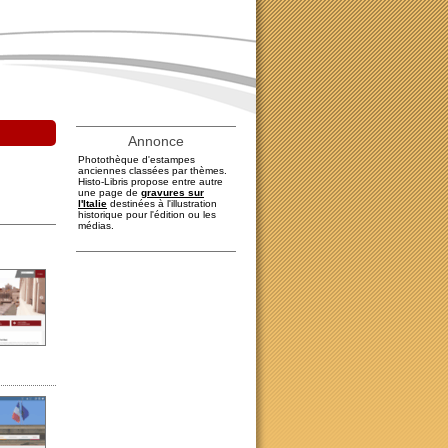
Annonce
Photothèque d'estampes
anciennes classées par thèmes.
Histo-Libris propose entre autre
une page de
gravures sur
l'Italie
destinées à l'illustration
historique pour l'édition ou les
médias.