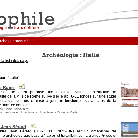
che par pays > Italie
Archéologie : Italie
 la liste des pays
our: "Italie"
de Rome
ersité de Caen propose une restitution virtuelle interactive de
ralité de la ville de Rome au IVe siècle ap. J.-C., fondée sur une étude
urces anciennes et mise à jour en fonction des avancées de la
e dans ce dom
ain
e.
ps://rome.unicaen.fr/
Architecture et Urbanisme > Urbanisme > Rome et Ostie
 Jean Bérard
ntre Jean Bérard (USR3133
CNRS
-EfR) est un organisme de
he archéologique basé à Naples et travaillant sur la grande Grèce et