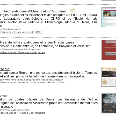
 Archéologies d'Orient et d'Occident
logies d'Orient et d'Occident et textes antiques (AOROC, UMR 8546).
du Laboratoire d'Archéologie du CNRS et de l'Ecole Normale
eure.
Protohistoire
celtique et Etruscologie, Afrique du Nord, Asie
e.
ps://archeo.ens.fr/
Recherche et Enseignement > CNRS
tes de villes antiques et sites historiques.
tes
de la Rome antique, de l'Acropole, de Babylone et Versailles.
tp://www.maquettes-historiques.net/
Architecture et Urbanisme > Maquettes
-Roma
es antiques à Rome : photos, cartes, descriptions et histoire. Temples,
et édifices, photo de la colonne Trajane dans son intégralité.
tps://www.rome-roma.net/categorie_site/rome-antique/
Architecture et Urbanisme > Urbanisme > Rome et Ostie
rome
ation de guides officiels de Rome. Les historiens de l'Art et
logues
de l'association Visiterome proposent des visites thématiques
 niveaux.
ps://www.visiterome.com/
ites et Visites > Guides Conférenciers