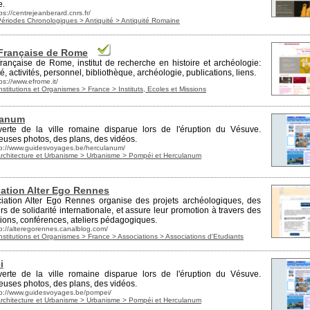
e.
ps://centrejeanberard.cnrs.fr/
Périodes Chronologiques > Antiquité > Antiquité Romaine
Française de Rome
française de Rome, institut de recherche en histoire et archéologie:
té, activités, personnel, bibliothèque, archéologie,
publications
, liens.
ps://www.efrome.it/
nstitutions et Organismes > France > Instituts, Ecoles et Missions
lanum
verte de la
ville romaine
disparue lors de l'éruption du Vésuve.
uses photos, des plans, des vidéos.
tp://www.guidesvoyages.be/herculanum/
Architecture et Urbanisme > Urbanisme > Pompéi et Herculanum
ation Alter Ego Rennes
ciation Alter Ego Rennes organise des projets archéologiques, des
rs de solidarité internationale, et assure leur promotion à travers des
ions, conférences, ateliers pédagogiques.
tp://alteregorennes.canalblog.com/
nstitutions et Organismes > France > Associations > Associations d'Etudiants
i
verte de la
ville romaine
disparue lors de l'éruption du Vésuve.
uses photos, des plans, des vidéos.
tp://www.guidesvoyages.be/pompei/
Architecture et Urbanisme > Urbanisme > Pompéi et Herculanum