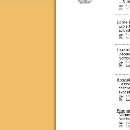
valorisation du
la Sicil
patrimoine
htt
> 
Ecole 
Ecole 
actuali
htt
> I
Hercu
Décou
Nombre
ht
> 
Associ
L'asso
chantie
exposit
ht
> I
Pompé
Décou
Nombre
ht
> 