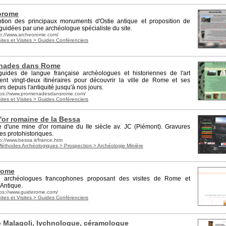
orome
ption des principaux monuments d'Ostie antique et proposition de
 guidées par une archéologue spécialiste du site.
tp://www.archeorome.com/
ites et Visites > Guides Conférenciers
nades dans Rome
uides de langue française archèologues et historiennes de l'art
ent vingt-deux itinéraires pour découvrir la ville de Rome et ses
rs depuis l'
antiquité
jusqu'à nos jours.
tps://www.promenadesdansrome.com/
ites et Visites > Guides Conférenciers
'or romaine de la Bessa
re d'une mine d'or rom
ain
e du IIe siècle av. JC (Piémont). Gravures
es protohistoriques.
p://www.bessa.it/france.htm
Méthodes Archéologiques > Prospection > Archéologie Minière
rome
s
archéologues
francophones proposant des visites de Rome et
 Antique.
tps://www.guiderome.com/
ites et Visites > Guides Conférenciers
 Malagoli, lychnologue, céramologue