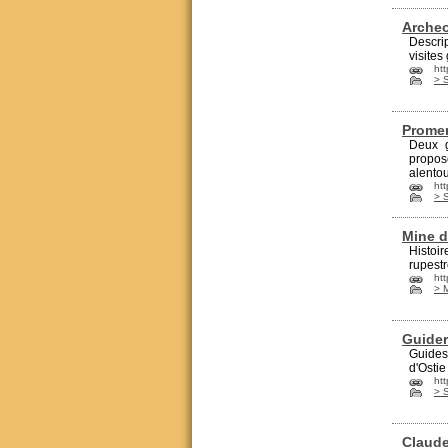
Arche
Descri
visites
ht
> S
Prome
Deux g
propos
alentou
ht
> S
Mine d
Histoi
rupestr
htt
> 
Guide
Guide
d'Ostie
ht
> S
Claude