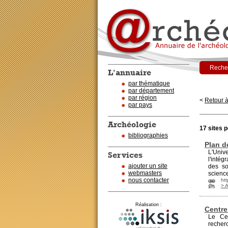
Recher
L'annuaire
par thématique
par département
par région
<
Retour à
par pays
Archéologie
17 sites p
bibliographies
Plan 
L'Univ
Services
l'intég
ajouter un site
des so
webmasters
scienc
nous contacter
htt
> 
Réalisation :
Centre
Le Ce
recherc