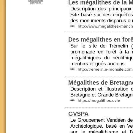
valorisation du
Les mégalithes de la 
patrimoine
Description des principau
Site basé sur des enquêtes
des monuments disparus ou 
http://www.megalithes-manch
Des mégalithes en forê
Sur le site de Trémelin 
promenade en forêt à la
mégalithiques du néolithi
menhirs et gués anciens.
http://tremelin.e-monsite.com
Mégalithes de Bretagn
Description et illustration
Bretagne
et Grande
Bretagn
https://megalithes.ovh/
GVSPA
Le Groupement Vendéen de
Archéologique, basé en V
sur le mégalithisme et l'a