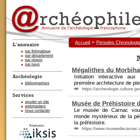
>
Accueil
Périodes Chronologi
L'annuaire
par thématique
par département
par région
par pays
Mégalithes du Morbih
Archéologie
Initiation interactive au
première architecture de pi
bibliographies
https://archeologie.culture.go
Services
ajouter un site
Musée de Préhistoire 
webmasters
Le musée de Carnac vous
nous contacter
monde mystérieux de la pé
la
préhistoire
.
Réalisation :
https://www.museedecarnac.