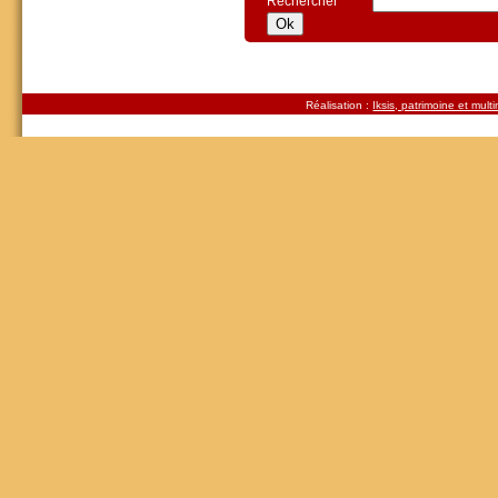
Rechercher
Réalisation :
Iksis, patrimoine et mult