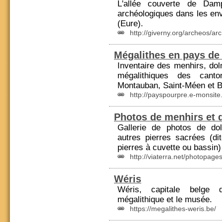
L'allée couverte de Dam
archéologiques dans les en
(
Eure
).
http://giverny.org/archeos/ar
Mégalithes en pays de
Inventaire des menhirs, d
mégalithiques des canto
Montauban, Saint-Méen et 
http://payspourpre.e-monsite
Photos de menhirs et 
Gallerie de photos de do
autres pierres sacrées (di
pierres à cuvette ou bassin
http://viaterra.net/photopag
Wéris
Wéris, capitale belg
mégalithique et le musée.
https://megalithes-weris.be/