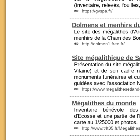
(inventaire, relevés, fouilles
https://gvspa.fr/
Dolmens et menhirs du
Le site des
mégalithes
d'Ar
menhirs de la Cham des Bo
http://dolmen1.free.fr/
Site mégalithique de S
Présentation du site mégalit
Vilaine) et de son cadre n
monuments funéraires et cult
guidées avec l'association 
https://www.megalithesetlan
Mégalithes du monde
Inventaire bénévole d
d'Ecosse et une partie de l
carte au 1/25000 et photos.
http://www.t4t35.fr/Megalithes