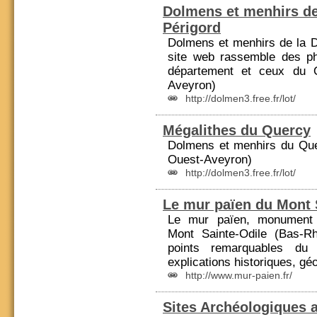
Dolmens et menhirs d
Périgord
Dolmens et menhirs de la D
site web rassemble des 
département et ceux du Q
Aveyron)
http://dolmen3.free.fr/lot/
Mégalithes du Quercy
Dolmens et menhirs du Que
Ouest-
Aveyron
)
http://dolmen3.free.fr/lot/
Le mur païen du Mont 
Le mur païen, monument m
Mont Sainte-Odile (
Bas-Rh
points remarquables du
explications historiques, géo
http://www.mur-paien.fr/
Sites Archéologiques 