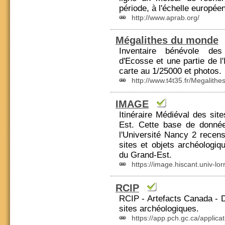
période, à l'échelle europée
http://www.aprab.org/
Mégalithes du monde
Inventaire bénévole d
d'Ecosse et une partie de l
carte au 1/25000 et photos.
http://www.t4t35.fr/Megalithes
IMAGE
Itinéraire Médiéval des si
Est. Cette base de donné
l'Université Nancy 2 recen
sites et objets archéologiq
du Grand-Est.
https://image.hiscant.univ-lorr
RCIP
RCIP - Artefacts
Canada
- D
sites archéologiques.
https://app.pch.gc.ca/applicat