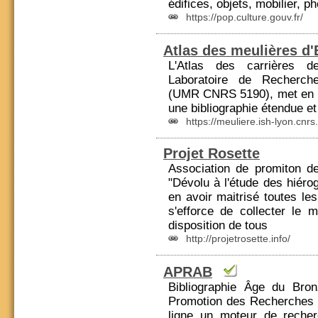
édifices, objets, mobilier, p
https://pop.culture.gouv.fr/
Atlas des meulières d
L'Atlas des carrières d
Laboratoire de Recherch
(UMR
CNRS
5190), met en l
une bibliographie étendue et 
https://meuliere.ish-lyon.cnrs
Projet Rosette
Association de promiton de 
"Dévolu à l'étude des hiéro
en avoir maitrisé toutes les
s'efforce de collecter le 
disposition de tous
http://projetrosette.info/
APRAB
Bibliographie Âge du Bron
Promotion des Re
cher
ches 
ligne un moteur de re
cher