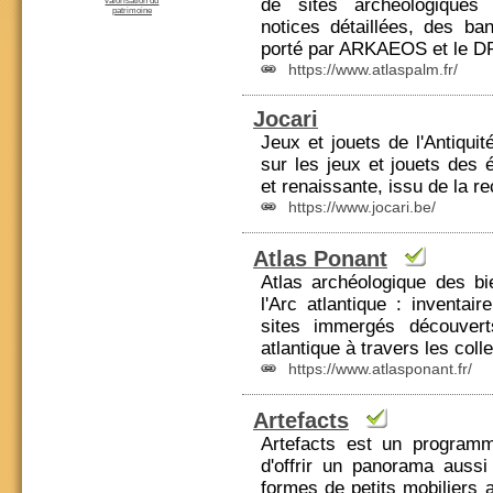
de sites archéologiques
valorisation du
patrimoine
notices détaillées, des ba
porté par ARKAEOS et le 
https://www.atlaspalm.fr/
Jocari
Jeux et jouets de l'
Antiquit
sur les jeux et jouets des
et renaissante, issu de la re
https://www.jocari.be/
Atlas Ponant
Atlas archéologique des bi
l'Arc atlantique : inventai
sites immergés découvert
atlantique à travers les col
https://www.atlasponant.fr/
Artefacts
Artefacts est un programm
d'offrir un panorama auss
formes de petits mobiliers 