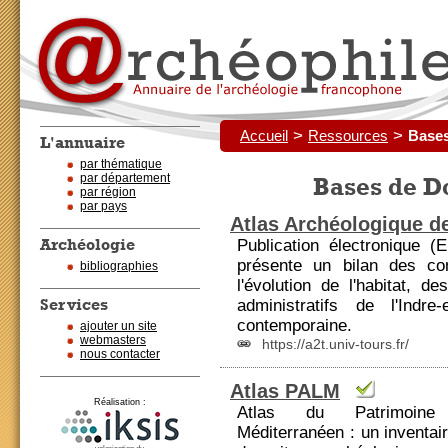
>
>
Accueil
Ressources
Bases
L'annuaire
par thématique
par département
Bases de D
par région
par pays
Atlas Archéologique de
Archéologie
Publication électronique (E
présente un bilan des co
bibliographies
l'évolution de l'habitat, 
Services
administratifs de l'Indr
contemporaine.
ajouter un site
webmasters
https://a2t.univ-tours.fr/
nous contacter
Atlas PALM
Réalisation :
Atlas du Patrimoine A
Méditerranéen : un inventai