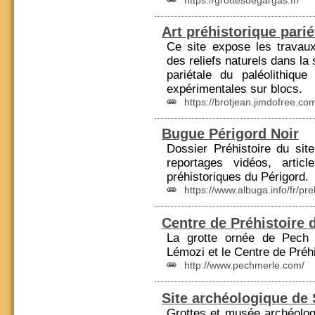
https://grottesdegargas.fr/
Art préhistorique parié
Ce site expose les travau
des reliefs naturels dans la
pariétale du paléolithiqu
expérimentales sur blocs.
https://brotjean.jimdofree.co
Bugue Périgord Noir
Dossier
Préhistoire
du site 
reportages vidéos, artic
préhistoriques du Périgord.
https://www.albuga.info/fr/pre
Centre de Préhistoire 
La grotte ornée de Pech
Lémozi et le Centre de
Préhi
http://www.pechmerle.com/
Site archéologique de
Grottes et musée archéolo