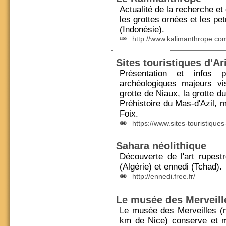
Actualité de la re
cher
che et
les grottes ornées et les pe
(Indonésie).
http://www.kalimanthrope.co
Sites touristiques d'Ar
Présentation et infos 
archéologiques majeurs vi
grotte de Niaux, la grotte d
Préhistoire
du Mas-d'Azil, m
Foix.
https://www.sites-touristiques-
Sahara néolithique
Découverte de l'art rupestr
(
Algérie
) et ennedi (Tchad).
http://ennedi.free.fr/
Le musée des Merveill
Le musée des Merveilles (
km de Nice) conserve et m