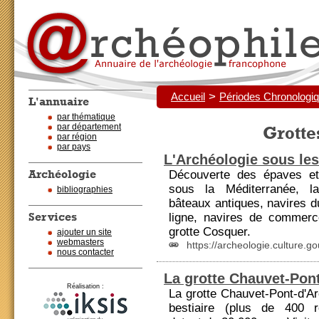
>
Accueil
Périodes Chronologi
L'annuaire
par thématique
par département
Grotte
par région
par pays
L'Archéologie sous le
Archéologie
Découverte des épaves et
sous la Méditerranée, la
bibliographies
bâteaux antiques, navires 
Services
ligne, navires de commerce
grotte Cosquer.
ajouter un site
webmasters
https://archeologie.culture.g
nous contacter
La grotte Chauvet-Pon
Réalisation :
La grotte Chauvet-Pont-d'Ar
bestiaire (plus de 400 r