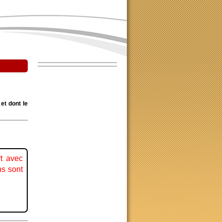
et dont le
rt avec
ns sont