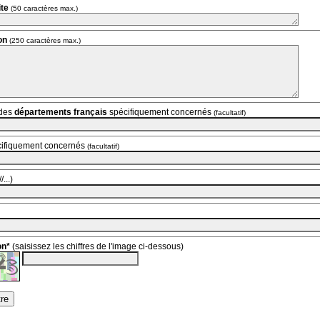
te
(50 caractères max.)
on
(250 caractères max.)
des
départements français
spécifiquement concernés
(facultatif)
ifiquement concernés
(facultatif)
/...)
on*
(saisissez les chiffres de l'image ci-dessous)