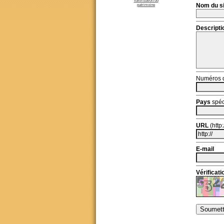
valorisation du
Nom du si
patrimoine
Descripti
Numéros 
Pays
spéc
URL
(http:/
E-mail
Vérificati