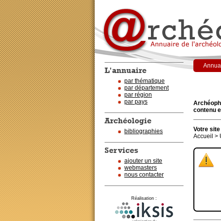
Annuai
L'annuaire
par thématique
par département
par région
par pays
Archéophi
contenu e
Archéologie
Votre site
bibliographies
Accueil > 
Services
ajouter un site
webmasters
nous contacter
Réalisation :