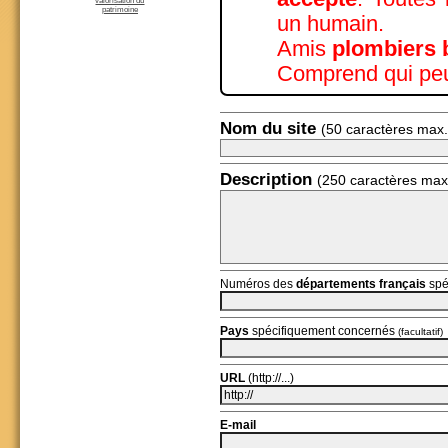
valorisation du
patrimoine
un humain.
Amis
plombiers 
Comprend qui peu
Nom du site
(50 caractères max.
Description
(250 caractères max
Numéros des
départements français
spé
Pays
spécifiquement concernés
(facultatif)
URL
(http://...)
E-mail