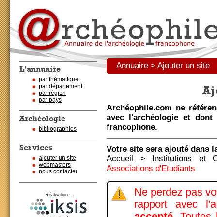
Annuaire > Ajouter un site
L'annuaire
par thématique
par département
Aj
par région
par pays
Archéophile.com ne référen
avec l'archéologie et dont
Archéologie
francophone.
bibliographies
Services
Votre site sera ajouté dans l
Accueil > Institutions et
ajouter un site
webmasters
Associations d'Etudiants
nous contacter
Ne perdez pas votr
Réalisation :
rapport avec l'
accepté
. Toutes 